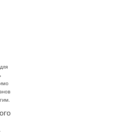
 для
ь
мимо
ранов
гим.
ого
я