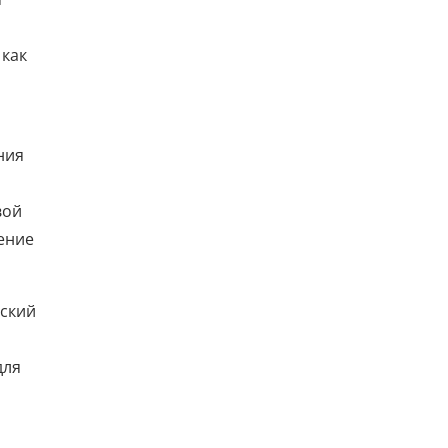
 как
ния
вой
жение
ьский
для