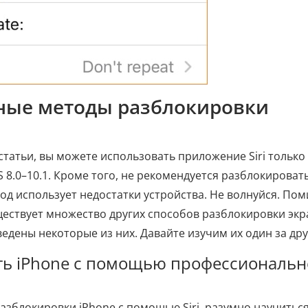
вные методы разблокировки
статьи, вы можете использовать приложение Siri только
 8.0–10.1. Кроме того, не рекомендуется разблокироват
етод использует недостатки устройства. Не волнуйся. По
уществует множество других способов разблокировки эк
едены некоторые из них. Давайте изучим их один за дру
ать iPhone с помощью профессиональн
разблокировки iPhone с помощью Siri, разумно научитьс