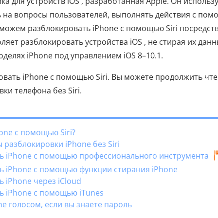
а для устройств iOS , разработанная Apple. Он использ
ь на вопросы пользователей, выполнять действия с по
 можем разблокировать iPhone с помощью Siri посредст
ляет разблокировать устройства iOS , не стирая их данн
оделях iPhone под управлением iOS 8–10.1.
ровать iPhone с помощью Siri. Вы можете продолжить чте
ки телефона без Siri.
one с помощью Siri?
 разблокировки iPhone без Siri
ть iPhone с помощью профессионального инструмента
ть iPhone с помощью функции стирания iPhone
ь iPhone через iCloud
ь iPhone с помощью iTunes
ne голосом, если вы знаете пароль