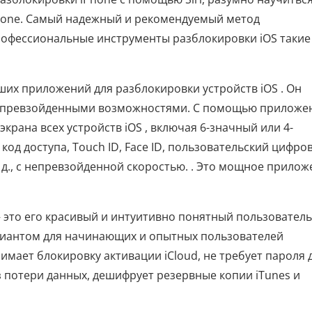
hone. Самый надежный и рекомендуемый метод
рофессиональные инструменты разблокировки iOS такие
ших приложений для разблокировки устройств iOS . Он
 непревзойденными возможностями. С помощью приложе
крана всех устройств iOS , включая 6-значный или 4-
код доступа, Touch ID, Face ID, пользовательский цифро
. д., с непревзойденной скоростью. . Это мощное прило
 это его красивый и интуитивно понятный пользовател
ариантом для начинающих и опытных пользователей
мает блокировку активации iCloud, не требует пароля 
з потери данных, дешифрует резервные копии iTunes и