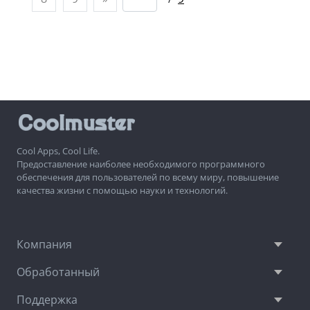
Cool Apps, Cool Life.
Предоставление наиболее необходимого программного
обеспечения для пользователей по всему миру, повышение
качества жизни с помощью науки и технологий.
Компания
Обработанный
Поддержка