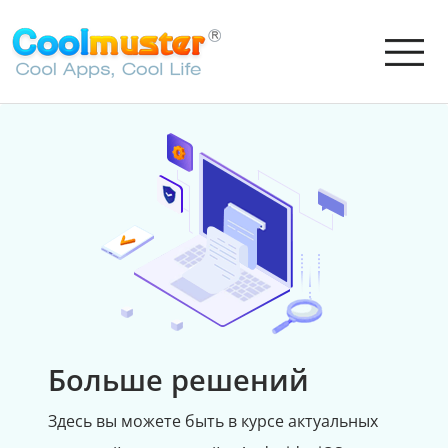
Больше решений
Здесь вы можете быть в курсе актуальных