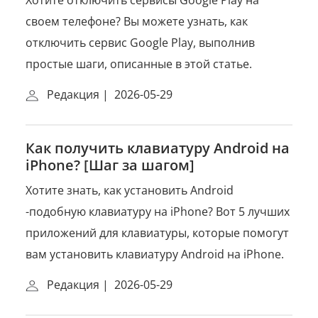
Хотите отключить сервисы Google Play на
своем телефоне? Вы можете узнать, как
отключить сервис Google Play, выполнив
простые шаги, описанные в этой статье.
Редакция
|
2026-05-29
Как получить клавиатуру Android на
iPhone? [Шаг за шагом]
Хотите знать, как установить Android
-подобную клавиатуру на iPhone? Вот 5 лучших
приложений для клавиатуры, которые помогут
вам установить клавиатуру Android на iPhone.
Редакция
|
2026-05-29