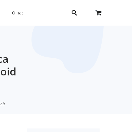
О нас
са
oid
025