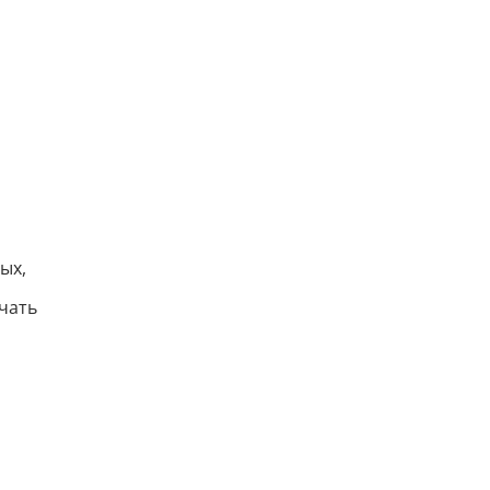
ых,
чать