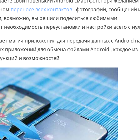
аете свой новенький Android смартфон, горя желанием
чном
переносе всех контактов
, фотографий, сообщений 
ли, возможно, вы решили поделиться любимыми
т необходимость переустановки и настройки всего с нул
пает магия приложения для передачи данных с Android н
ых приложений для обмена файлами Android , каждое из
ункций и возможностей.