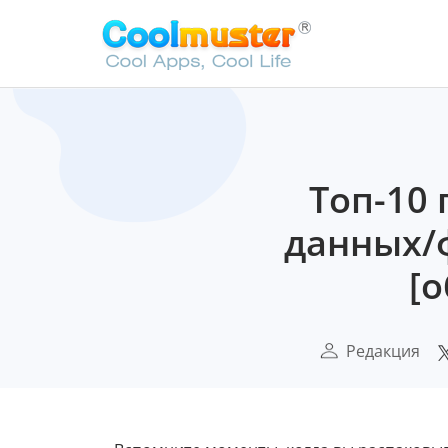
Топ-10
данных/ф
[
Редакция