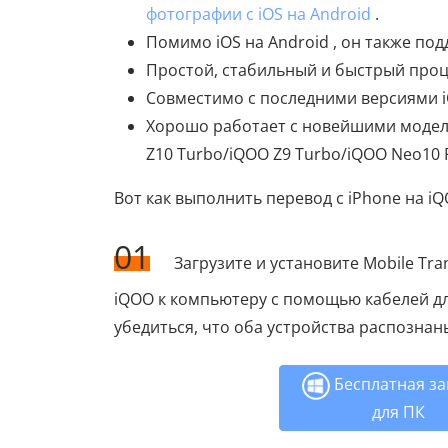
фотографии с iOS на Android
.
Помимо iOS на Android , он также по
Простой, стабильный и быстрый проц
Совместимо с последними версиями iO
Хорошо работает с новейшими моделя
Z10 Turbo/iQOO Z9 Turbo/iQOO Neo10 P
Вот как выполнить перевод с iPhone на iQ
01
Загрузите и установите Mobile Tra
iQOO к компьютеру с помощью кабелей дл
убедиться, что оба устройства распозн
Бесплатная за
для ПК