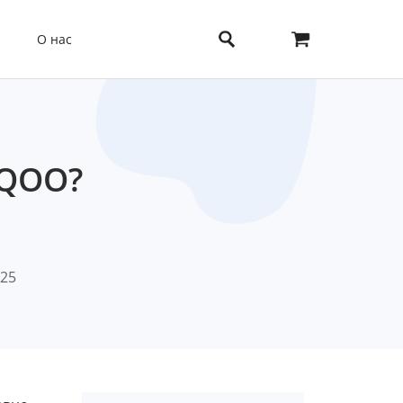
О нас
iQOO?
025