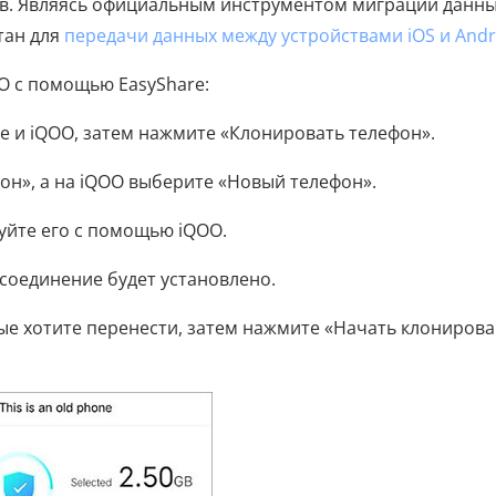
ов. Являясь официальным инструментом миграции данны
тан для
передачи данных между устройствами iOS и Andr
OO с помощью EasyShare:
ne и iQOO, затем нажмите «Клонировать телефон».
он», а на iQOO выберите «Новый телефон».
руйте его с помощью iQOO.
 соединение будет установлено.
рые хотите перенести, затем нажмите «Начать клониров