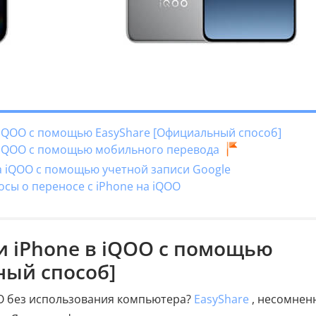
в iQOO с помощью EasyShare [Официальный способ]
 в iQOO с помощью мобильного перевода
на iQOO с помощью учетной записи Google
осы о переносе с iPhone на iQOO
ти iPhone в iQOO с помощью
ный способ]
OO без использования компьютера?
EasyShare
, несомнен