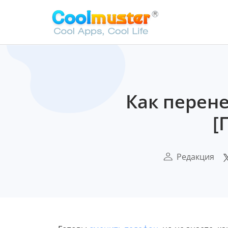
Как перене
[
Редакция