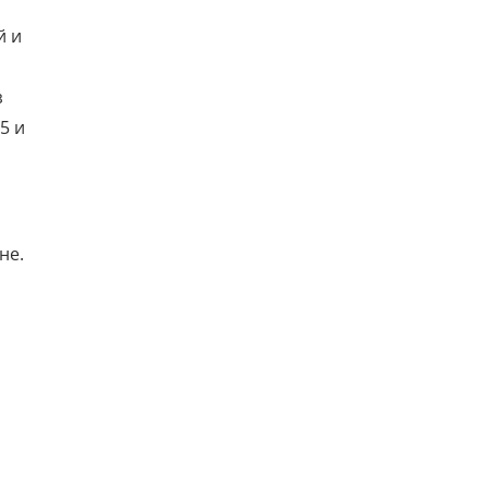
й и
з
5 и
не.