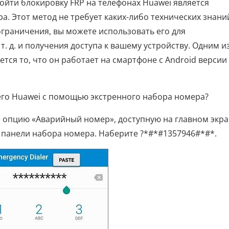
йти блокировку FRP на телефонах Huawei является
. Этот метод не требует каких-либо технических знани
ограничения, вы можете использовать его для
 т. д. и получения доступа к вашему устройству. Одним и
тся то, что он работает на смартфоне с Android версии 
оего Huawei с помощью экстренного набора номера?
е опцию «Аварийный номер», доступную на главном экра
к панели набора номера. Наберите ?*#*#1357946#*#*.