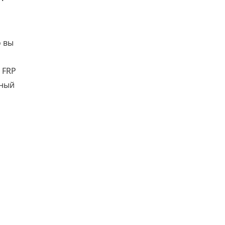
о вы
 FRP
сный