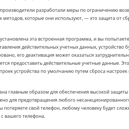
е производители разработали меры по ограничению воз
х методов, которые они используют, — это защита от сб
установлена ​​эта встроенная программа, и вы попытает
тавления действительных учетных данных, устройство б
овано, его деактивация может оказаться затруднительн
дется предоставить действительные учетные данные. Эт
роек устройства по умолчанию путем сброса настроек 
тана главным образом для обеспечения высокой защиты
ачено для предотвращения любого несанкционированног
 вы потеряете свой телефон, любому человеку будет слож
 с вашего телефона.