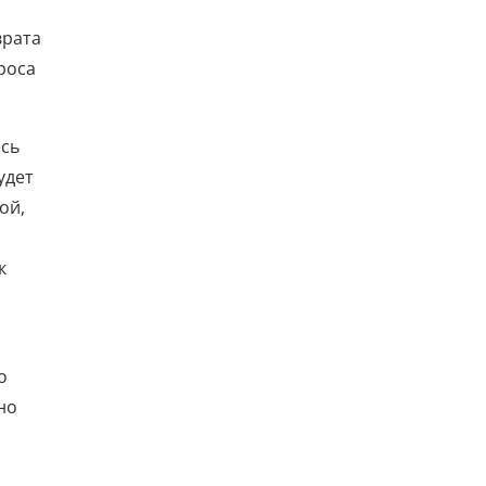
врата
роса
есь
удет
ой,
о
к
о
но