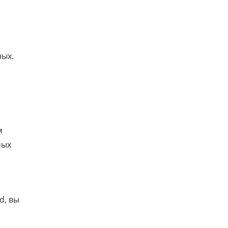
ных.
м
мых
d, вы