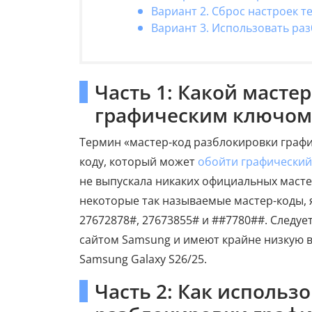
Вариант 2. Сброс настроек т
Вариант 3. Использовать ра
Часть 1: Какой масте
графическим ключом
Термин «мастер-код разблокировки граф
коду, который может
обойти графический
не выпускала никаких официальных масте
некоторые так называемые мастер-коды, 
27672878#, 27673855# и ##7780##. Следуе
сайтом Samsung и имеют крайне низкую ве
Samsung Galaxy S26/25.
Часть 2: Как использ