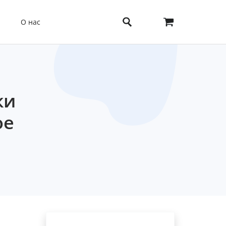
О нас
ки
ое