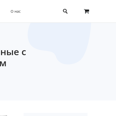
О нас
нные с
им