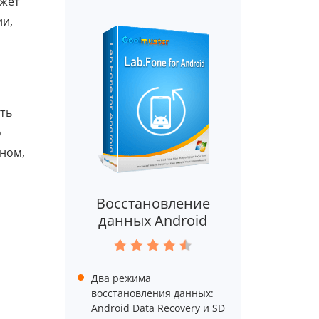
ожет
ии,
сть
о
ном,
Восстановление
данных Android
Два режима
восстановления данных:
Android Data Recovery и SD