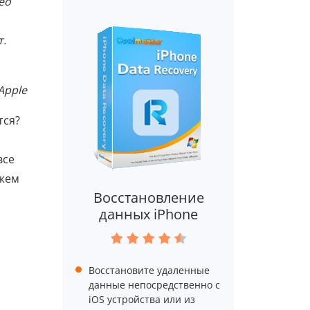
ео
т.
Apple
тся?
все
ажем
Восстановление
данных iPhone
Восстановите удаленные
данные непосредственно с
iOS устройства или из