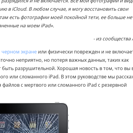
 разрядился и не включается. Все мои фотографии и вид
пию в iCloud. В любом случае, я могу восстановить свои
 там есть фотографии моей покойной тети, ее больше не
аненные на моем iPad».
- из сообщества 
а черном экране
или физически поврежден и не включае
аточно неприятно, но потеря важных данных, таких как
 быть разрушительной. Хорошая новость в том, что вы 
ого или сломанного iPad. В этом руководстве мы расск
 файлов с мертвого или сломанного iPad с резервной