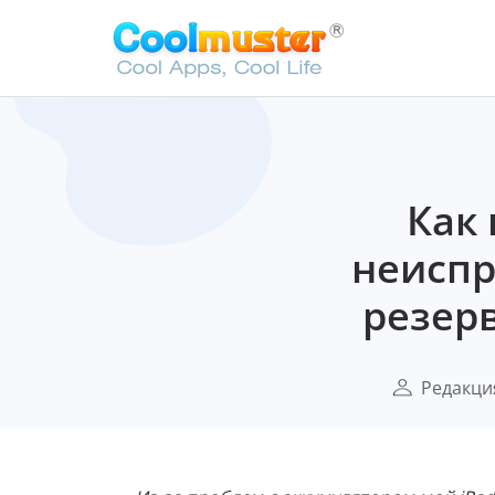
Как 
неиспр
резерв
Редакци