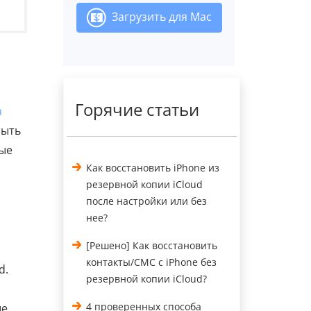
Загрузить для Mac
Горячие статьи
a
быть
ные
Как восстановить iPhone из
резервной копии iCloud
после настройки или без
нее?
[Решено] Как восстановить
контакты/СМС с iPhone без
d.
резервной копии iCloud?
4 проверенных способа
ые