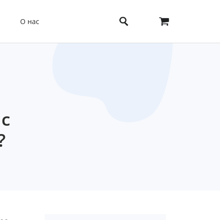
О нас
 с
?