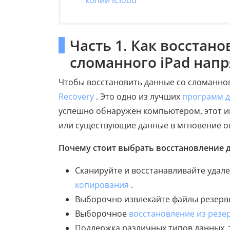
копии iCloud
Часть 1. Как восстан
сломанного iPad нап
Чтобы восстановить данные со сломанног
Recovery
. Это одно из лучших
программ д
успешно обнаружен компьютером, этот и
или существующие данные в мгновение ок
Почему стоит выбрать восстановление д
Сканируйте и восстанавливайте удал
копирования
.
Выборочно извлекайте файлы резервн
Выборочное
восстановление из резер
Поддержка различных типов данных, т