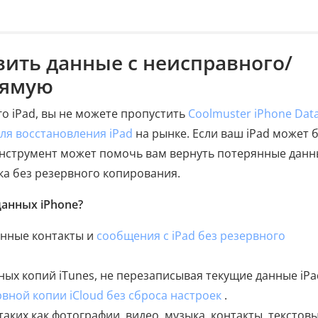
овить данные с неисправного/
рямую
о iPad, вы не можете пропустить
Coolmuster iPhone Dat
ля восстановления iPad
на рынке. Если ваш iPad может 
нструмент может помочь вам вернуть потерянные дан
а без резервного копирования.
анных iPhone?
енные контакты и
сообщения с iPad без резервного
ых копий iTunes, не перезаписывая текущие данные iPa
вной копии iCloud без сброса настроек
.
аких как фотографии, видео, музыка, контакты, текстов