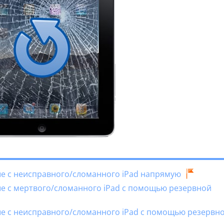
ные с неисправного/сломанного iPad напрямую
ные с мертвого/сломанного iPad с помощью резервной
ные с неисправного/сломанного iPad с помощью резервн