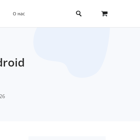
О нас
droid
026