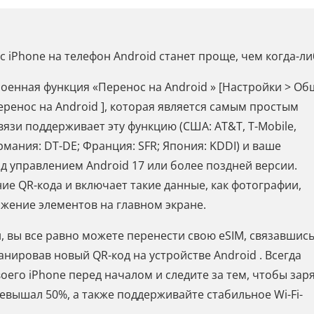
 с iPhone на телефон Android станет проще, чем когда-ли
троенная функция «Перенос на Android » [Настройки > О
еренос на Android ], которая является самым простым
язи поддерживает эту функцию (США: AT&T, T-Mobile,
рмания: DT-DE; Франция: SFR; Япония: KDDI) и ваше
од управлением Android 17 или более поздней версии.
ие QR-кода и включает такие данные, как фотографии,
жение элементов на главном экране.
, вы все равно можете перенести свою eSIM, связавшись
нировав новый QR-код на устройстве Android . Всегда
оего iPhone перед началом и следите за тем, чтобы зар
евышал 50%, а также поддерживайте стабильное Wi-Fi-