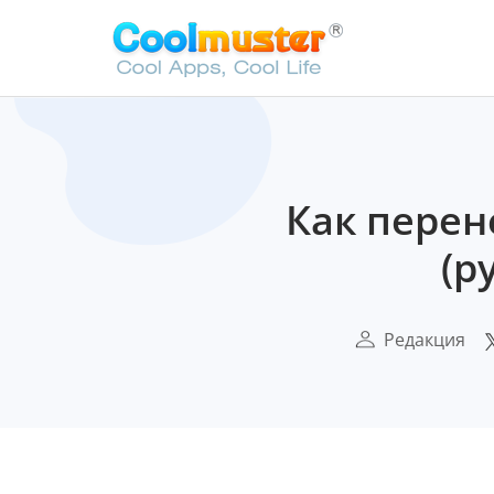
Как перене
(р
Редакция