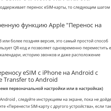
поддерживает перенос eSIM-карты, то следующим шагом
оенную функцию Apple "Перенос на
.3 или более поздняя версия, это самый простой способ
ользует QR-код и позволяет одновременно переместить e
, календари, историю звонков и даже расположение
реносу eSIM с iPhone на Android с
Transfer to Android
время первоначальной настройки или в настройках)
ndroid , следуйте инструкциям на экране, пока не дойд
те «Перенести SIM-карту с другого устройства», если та