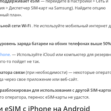
d поддерживает eSIM
— перейдите в Настройки > Сеть и
ия > Диспетчер SIM-карт на Samsung). Найдите опцию
фный план».
ьной сети Wi-Fi
. Не используйте мобильный интернет д
уровень заряда батареи на обоих телефонах выше 50%
hone.
— Используйте iCloud или компьютер для резервн
то-то пойдет не так.
ратора связи
(при необходимости) — некоторые операт
 через свое приложение или веб-сайт.
 разблокирован для использования с другой SIM-карто
го оператора, перенос eSIM-карты не удастся.
и eSIM с iPhone на Android