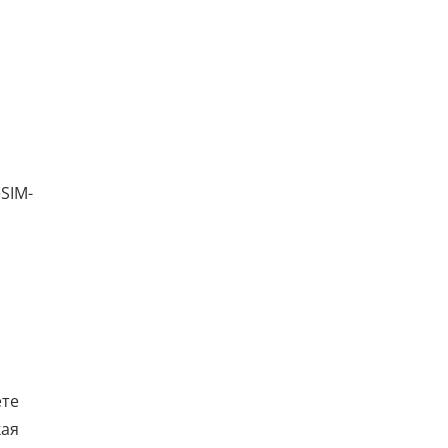
SIM-
ете
кая