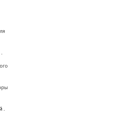
ля
.
ого
оры
й
.