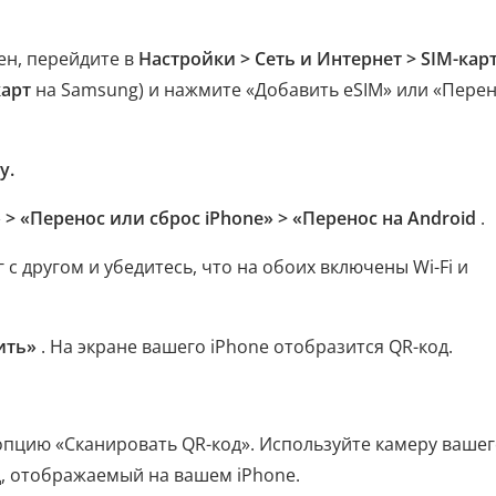
ен, перейдите в
Настройки > Сеть и Интернет > SIM-кар
карт
на Samsung) и нажмите «Добавить eSIM» или «Пере
у.
> «Перенос или сброс iPhone» > «Перенос на Android
.
 с другом и убедитесь, что на обоих включены Wi-Fi и
ить»
. На экране вашего iPhone отобразится QR-код.
опцию «Сканировать QR-код». Используйте камеру ваше
д, отображаемый на вашем iPhone.