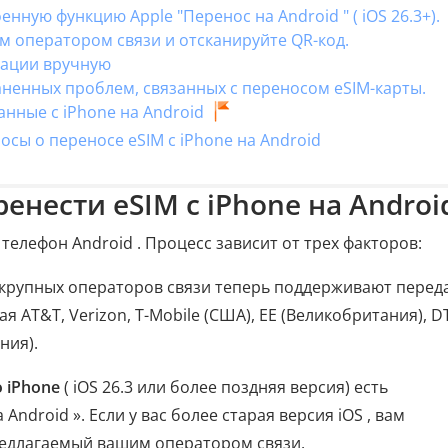
енную функцию Apple "Перенос на Android " ( iOS 26.3+).
им оператором связи и отсканируйте QR-код.
вации вручную
аненных проблем, связанных с переносом eSIM-карты.
анные с iPhone на Android
осы о переносе eSIM с iPhone на Android
енести eSIM с iPhone на Android
 телефон Android . Процесс зависит от трех факторов:
рупных операторов связи теперь поддерживают перед
 AT&T, Verizon, T-Mobile (США), EE (Великобритания), D
ния).
 iPhone
( iOS 26.3 или более поздняя версия) есть
ndroid ». Если у вас более старая версия iOS , вам
редлагаемый вашим оператором связи.