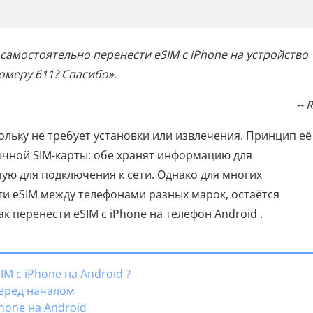
 самостоятельно перенести eSIM с iPhone на устройство
омеру 611? Спасибо».
-- 
ольку не требует установки или извлечения. Принцип её
чной SIM-карты: обе хранят информацию для
ую для подключения к сети. Однако для многих
ти eSIM между телефонами разных марок, остаётся
к перенести eSIM с iPhone на телефон Android .
M с iPhone на Android ?
перед началом
Phone на Android