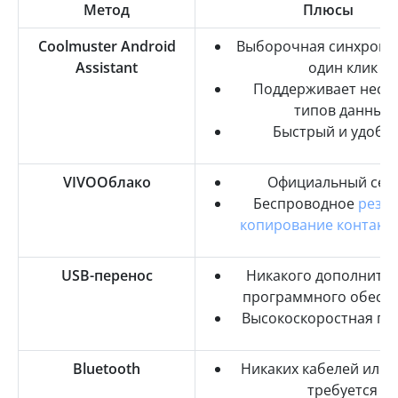
Метод
Плюсы
Coolmuster Android
Выборочная синхрони
Assistant
один клик
Поддерживает неск
типов данных
Быстрый и удобн
VIVOОблако
Официальный сер
Беспроводное
резе
копирование контакт
USB-перенос
Никакого дополните
программного обесп
Высокоскоростная пе
Bluetooth
Никаких кабелей или W
требуется