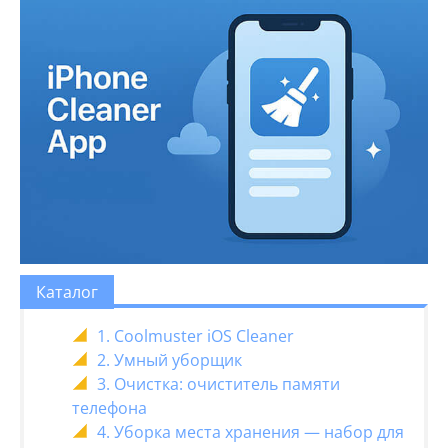
Каталог
1. Coolmuster iOS Cleaner
2. Умный уборщик
3. Очистка: очиститель памяти
телефона
4. Уборка места хранения — набор для