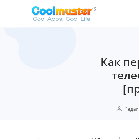
Как пе
теле
[п
Редак