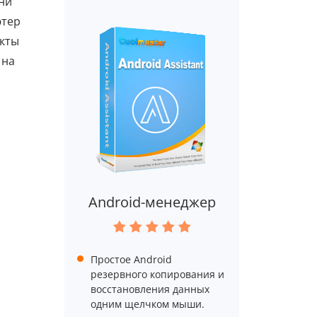
ни
ютер
акты
 на
Android-менеджер
Простое Android
резервного копирования и
восстановления данных
одним щелчком мыши.