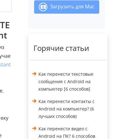
Загрузить для Mac
ZTE
nt
Горячие статьи
из
лучае
stant
Как перенести текстовые
сообщения с Android на
компьютер [6 способов]
е.
Как перенести контакты с
Android на компьютер? (6
лучших способов)
теку
Как перенести видео с
е
Android на ПК? 6 способов