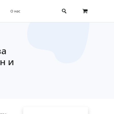
О нас
за
н и