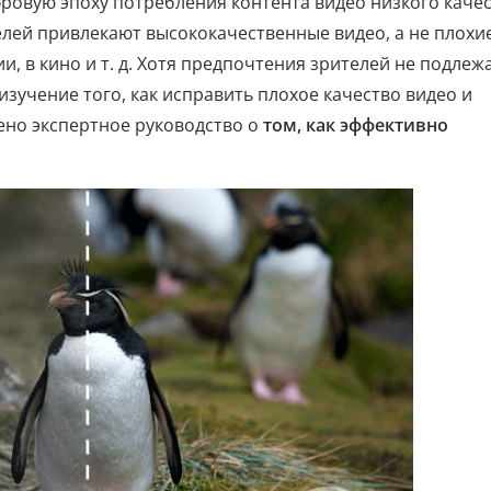
вую эпоху потребления контента видео низкого каче
ей привлекают высококачественные видео, а не плохие
ии, в кино и т. д. Хотя предпочтения зрителей не подлеж
зучение того, как исправить плохое качество видео и
ено экспертное руководство о
том, как эффективно