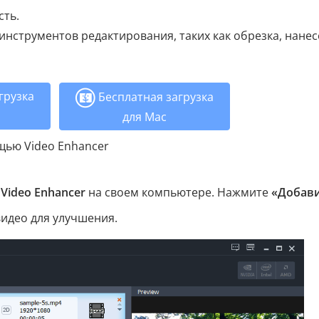
сть.
инструментов редактирования, таких как обрезка, нане
грузка
Бесплатная загрузка
для Mac
щью Video Enhancer
е
Video Enhancer
на своем компьютере. Нажмите
«Добав
видео для улучшения.