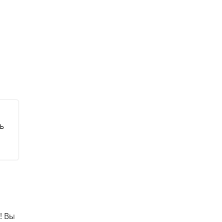
ь
! Вы