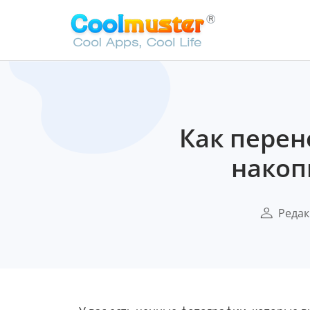
Как перен
накоп
Реда