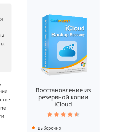
ия
вы
ты,
,
Восстановление из
ние
резервной копии
стве
iCloud
one
ти
Выборочно