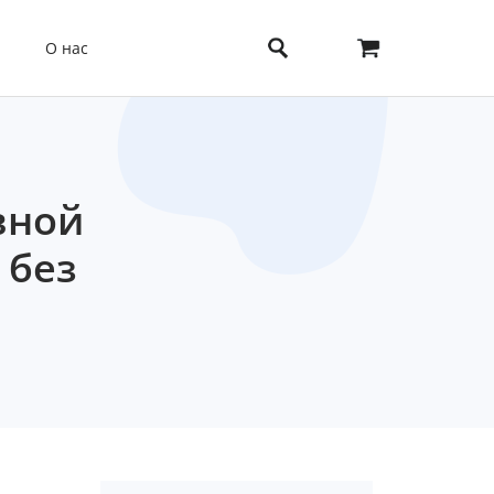
О нас
вной
 без