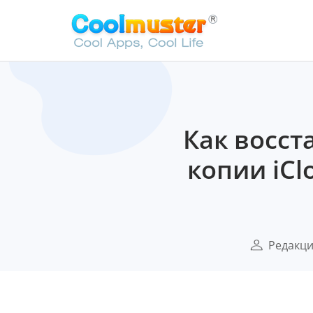
Как восст
копии iCl
Редакц