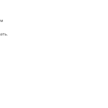
ам
ать.