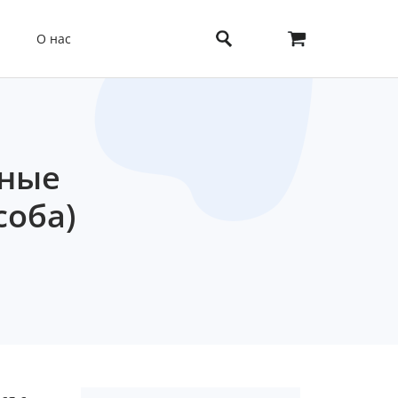
О нас
нные
соба)