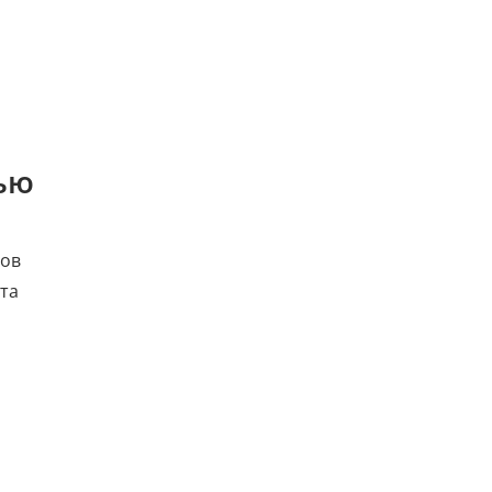
ью
ков
та