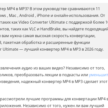
ер MP4 в MP3? В этом руководстве сравниваются 11
s , Mac , Android , iPhone и онлайн-использования. От
ких как Video Converter Ultimate с поддержкой более 1
нтов, таких как VLC и HandBrake, вы найдете подходящи
и вам нужна самая высокая скорость конвертации,
, пакетная обработка и расширенные функции
r Ultimate — лучший конвертер MP4 в MP3 в 2026 году.
звлечения аудио из ваших видео? Независимо от того,
роликов, преобразовать лекции в подкасты или
уменьши
изведения, надежный конвертер MP4 в MP3 сделает этот
и рассмотрели лучшие программы для конвертации MP4 
риложения. Независимо от того, нужен ли вам лучший